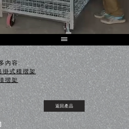
多內容:
K3吊掛式積摺架
積摺架
返回產品
司