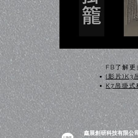
FB了解更
​​(影片)
K7吊掛式
鑫展創研科技有限公