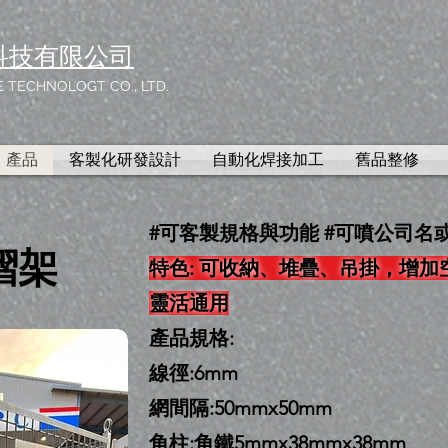
科技有限公司
 TECHNOLOGT CO., LTD.
產品
客製化研發設計
自動化焊接加工
舊品整修
#可客製規格與功能 #可噴公司名
摺架
特色: 可收納、堆疊、吊掛，增
靈活通用
產品規格:
線徑:6mm
網間隔:50mmx50mm
角柱:角鐵5mmx38mmx38mm