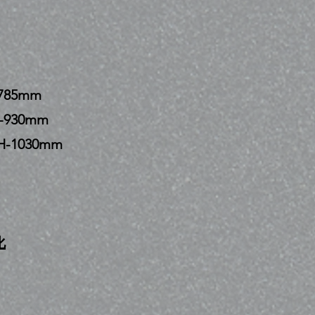
785mm
-930mm
H-1030mm
化