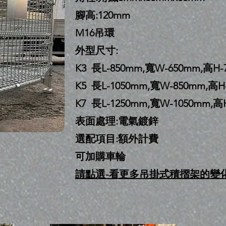
腳高:120mm
M16吊環
外型尺寸:
K3 長L-850mm,寬W-650mm,高H-
K5 長L-1050mm,寬W-850mm,高H
K7 長L-1250mm,寬W-1050mm,高
表面處理:電氣鍍鋅
選配項目:額外計費
可加購車輪
請點選-看
更多吊掛式積摺架的變