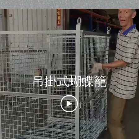
吊掛式蝴蝶籠